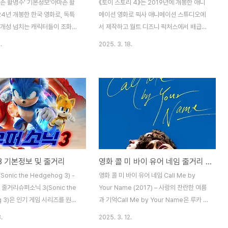
아마존 활명수' 기본정보'아마존 활
《토이 스토리 4》는 2019년에 개봉한 애니
24년 개봉한 한국 영화로, 독특
메이션 영화로 픽사 애니메이션 스튜디오에
 개성 넘치는 캐릭터들이 조화를
서 제작하고 월트 디즈니 픽처스에서 배급했
입니다. 이 영화는 실제 사건을
습니다. 이 영화는 시리즈의 네 번째 작품으
.
2025. 3. 18.
여 관객들에게 신선한 재미와 감
로 감독은 조시 쿨리(Josh Cooley)이며 스
니다.감독:김창주출연진: 류승룡,
토리는 앤드류 스탠튼(Andrew Stanton)과
르 페드로소장르: 코미디, 모험
스테퍼니 폴섬(Stephanie Folsom)의 공
24년 10월 30일러닝타임: 약
동 작업에 의해 탄생했습니다. 이 영화는 제
등급: 12세 이상 관람가2. '아마
92회 아카데미상에서 장편 애니메이션 부문
 줄거리영화 아마존 활명수는 전
작품상을 수상하기도 했습니다. 1. 영화 개요
선수였지만 지금은 회사에서 구
제목: 토이스토리 4 (Toy Story 4)장르: 애
위인 주인공이 회사에서 준 마지
니메이션, 모험, 코미디개봉일: 2019년 6월
잡고 싶어서 아마전 정글로 떠나며
21일 (미국 기준), 2019년 6월 20일 (대한
 기본정보 및 줄거리
영화 콜 미 바이 유어 네임 줄거리 및 OST
작됩니다. 예상치 못한 아마존
민국 기준)감독: 조시 쿨리 (Josh Cooley)
아마존에 도착한 진봉은 극한의
제작사: 픽사 애니메이션 스튜디오, 월트 디
onic the Hedgehog 3) -
영화 콜 미 바이 유어 네임 Call Me by
죽을 고비를 여러 번 넘깁니다.
즈니 픽처스..
 줄거리슈퍼소닉 3(Sonic the
Your Name (2017) – 사랑의 찬란한 여름
 ..
g 3)은 인기 게임 시리즈를 원작
과 기억Call Me by Your Name은 루카 구
 더 헤지혹 실사 영화의 세 번째
아다니노 감독의 작품으로 2017년 개봉 후
.
2025. 3. 12.
 이전 영화들이 흥행에 성공하면
전 세계적으로 큰 호평을 받으며 관객들의 마