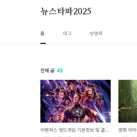
본문 바로가기
뉴스타파2025
홈
태그
방명록
전체 글
43
어벤져스 엔드게임 기본정보 및 줄거리 최후의 전투