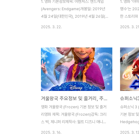
1. 영화 기본정보제목: 어벤져스: 엔드게임
1. 영화 '
(Avengers: Endgame)개봉일: 2019년
명수'는 20
4월 24일(대한민국), 2019년 4월 26일(미
한 스토리와
국)감독: 안소니 루소, 조 루소각본: 크리스토
이루는 작품
2025. 3. 22.
2025. 3. 21
퍼 마커스, 스티븐 맥필리출연진: 로버트 다
모티브로 하
우니 주니어(아이언맨), 크리스 에반스(캡틴
동을 선사합
아메리카), 마크 러팔로(헐크), 크리스 헴스워
진선규, 이고
스(토르), 스칼렛 요한슨(블랙 위도우), 제레
개봉일: 20
미 레너(호크아이), 폴 러드(앤트맨), 브리 라
113분관람 
슨(캡틴 마블), 조슈 브롤린(타노스) 등장르:
존 활명수'
액션, 모험, SF상영 시간: 181분흥행 수익:
양궁국가대표
전 세계 박스오피스 약 27억 9천만 달러관람
조조정 1순
등급: 12세 이상 관람가2. 영화 소개《어벤져
막 기회를 
겨울왕국 주요정보 및 줄거리, 주요 캐릭터
슈퍼소닉3
스: 엔드게임》은 마블 시네마틱 유니버스
이야기가 시
(MCU)의 22번째 작품으로 '인피니티 사
생활힘겹게 
영화 겨울왕국 (Frozen) 기본 정보 및 줄거
슈퍼소닉 3 (S
가'를 마무리..
환경 속에서 
리영화 제목: 겨울왕국 (Frozen)감독: 크리
기본 정보 및
그러나 우연히
스 벅, 제니퍼 리제작사: 월트 디즈니 애니메
Hedgeho
이션 스튜디오개봉일: 2013년 11월 27일
으로 한 소닉
2025. 3. 16.
2025. 3. 13
(미국)장르: 애니메이션, 뮤지컬, 판타지등급:
작품입니다.