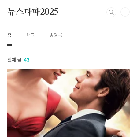
본문 바로가기
뉴스타파2025
홈
태그
방명록
전체 글
43