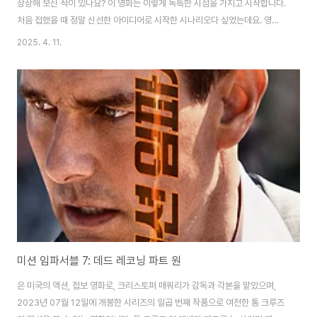
상상해 보신 적이 있나요? 이 영화는 이렇게 독특한 시점을 가지고 시작합니다.
처음 접했을 때 정말 신선한 아이디어로 시작한 시나리오다 싶었는데요. 영상
과 노래, 한혜주의 이미지가 잘 어우러진 영화란 생각이 들었습니다. 그럼 영화
2025. 4. 11.
줄거리와 관람포인트에 대해 알려드리겠습니다. 기본 정보개봉일: 2015년 8
월 20일장르: 멜로/로맨스러닝타임: 127분감독: 백종열 (CF 감독 출신으로,
이 영화가 그의 영화 연출 데뷔작입니다.)주연: 한효주 (홍이수 역), 김대명 (우
진1 역), 도지한 (우진 18 역), 배성우 (우진 33 역), 박신혜 (우진 43 역), 이범
수 (우진 45 역), 박서준 (우진 60 역), 김상호 (우진 61..
미션 임파서블 7: 데드 레코닝 파트 원
은 미국의 액션, 첩보 영화로, 크리스토퍼 매쿼리가 감독과 각본을 맡았으며,
2023년 07월 12일에 개봉한 시리즈의 일곱 번째 작품으로 여전한 톰 크루즈