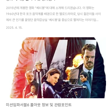
2015년에 개봉한 영화 "쎄시봉"에 대해 소개해 드리겠습니다. 이 영화는
1960년대 한국 포크 음악계를 배경으로 한 멜로드라마로, 당시 젊은이들 사이
에서 큰 인기를 끌었던 음악감상실 '쎄시봉'을 중심으로 펼쳐지는 이야기입니
다.영화 개요제목: 쎄시봉개봉일: 2015년 2월 5일감독: 김현석주요 출연진:
2025. 4. 15.
정우, 김윤석, 한효주, 김희애, 진구, 장현성, 강하늘, 조복래줄거리영화 "쎄시
봉"은 1960년대 후반 서울 무교동에 위치한 음악감상실 '쎄시봉'을 배경으로,
젊은이들 사이에서 포크 음악 열풍을 일으켰던 인물들의 이야기를 담고 있습니
다. 이 영화는 실제 인물들과 허구의 이야기가 혼합된 팩션(faction)으로, 당시
의 문화적 배경과 음악적 열정을 생생하게 그려냅니다.영화의 주인공인 윤형주
(강하늘)와 송..
미션임파서블6 폴아웃 정보 및 관람포인트