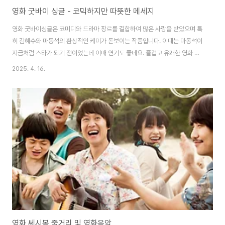
영화 굿바이 싱글 - 코믹하지만 따뜻한 메세지
영화 굿바이싱글은 코미디와 드라마 장르를 결합하여 많은 사랑을 받았으며 특
히 김혜수와 마동석의 환상적인 케미가 돋보이는 작품입니다. 이때는 마동석이
지금처럼 스타가 되기 전이었는데 이때 연기도 좋네요. 즐겁고 유쾌한 영화 굿
바이싱글의 기본 정보, 줄거리, 그리고 관람 포인트에 대해 자세히 알아보겠습
2025. 4. 16.
니다.기본 정보감독: 김태곤장르: 코미디/드라마개봉일: 2016년 6월 29일등
급: 15세 관람가장르: 코미디/드라마출연 : 김혜수, 마동석, 김현수 외러닝타임:
120분흥행: 관객수 2,108,561명줄거리화려한 외모와 경력을 가진 톱스타
‘주연’(김혜수)은 한때 모든 걸 가졌지만 이제는 팬도 사랑도 점점 멀어지고 있
는 중년 여배우입니다.늘 주목받고 싶은 그녀는 인기 회복을 위해 과감한 선택
을 합니다. 바로..
영화 쎄시봉 줄거리 및 영화음악