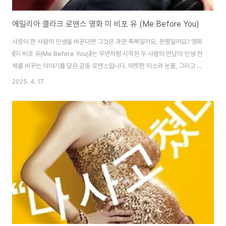
에밀리아 클라크 로맨스 영화 미 비포 유 (Me Before You)
사랑이 한 사람의 인생을 바꾼다면 그것은 과연 축복일까요, 운명일까요? 영화
《미 비포 유(Me Before You)》는 우연처럼 시작된 두 사람의 만남이 인생 전
체를 바꾸는 이야기를 담은 감동 로맨스입니다. 따뜻한 미소와 눈물, 그리고 깊
은 여운을 남기는 이 작품은 사랑의 의미와 삶의 선택에 대해 다시금 생각하게
2025. 4. 17.
만듭니다.영화 《미 비포 유》 기본 정보감독: 테아 샤록 (Thea Sharrock)장
르: 로맨스, 드라마개봉 연도: 2016년러닝타임: 110분출연: 에밀리아 클라크
(루이자 클라크), 샘 클라플린(윌 트레이너)원작: 조조 모예스의 동명 베스트셀
러 소설미 비 포유 줄거리 루이자와 윌의 만남루이자 클라크(루)는 평범한 영국
시골 마을에 사는 밝고 엉뚱한 성격의 26세 여성입니다. 그녀는 오래 ..