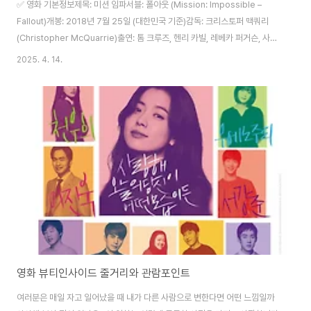
✅ 영화 기본정보제목: 미션 임파서블: 폴아웃 (Mission: Impossible –
Fallout)개봉: 2018년 7월 25일 (대한민국 기준)감독: 크리스토퍼 맥쿼리
(Christopher McQuarrie)출연: 톰 크루즈, 헨리 카빌, 레베카 퍼거슨, 사이
먼 페그, 빙 라메스 외장르: 액션, 스릴러러닝타임: 147분등급: 12세 이상 관람
2025. 4. 14.
가제작국가: 미국 ⭐ 주요 등장인물에단 헌트 (톰 크루즈): IMF의 베테랑 요원.
팀과 임무를 위해서라면 목숨도 아끼지 않는다.어거스트 워커 (헨리 카빌): CIA
요원. 이단을 감시하는 임무를 맡고 있으나 점차 충돌하게 된다.일사 파우스트
(레베카 퍼거슨): 전직 MI6 요원. 이번에도 이단과 함께 행동하지만, 그녀의 진
짜 의도는 쉽게 파악할 수 없다.벤지..
영화 뷰티인사이드 줄거리와 관람포인트
여러분은 매일 자고 일어났을 때 내가 다른 사람으로 변한다면 어떤 느낌일까